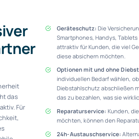
iver
Geräteschutz:
Die Versicheru
Smartphones, Handys, Tablets 
artner
attraktiv für Kunden, die viel G
diese absichern möchten.
Optionen mit und ohne Diebst
individuellen Bedarf wählen, o
herheit
Diebstahlschutz abschließen mö
ht das
das zu bezahlen, was sie wirkl
ktiv. Für
Reparaturservice:
Kunden, die
chkeit,
möchten, können den Reparatu
es
24h-Austauschservice:
Altern
obile