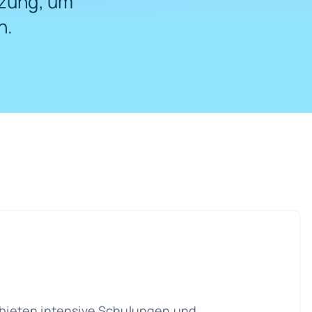
zung, um
n.
bieten intensive Schulungen und